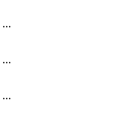
...
...
...
...