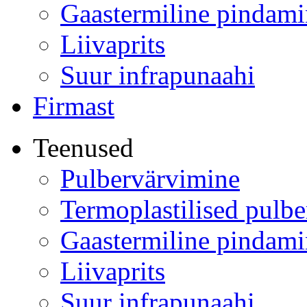
Gaastermiline pindami
Liivaprits
Suur infrapunaahi
Firmast
Teenused
Pulbervärvimine
Termoplastilised pulbe
Gaastermiline pindami
Liivaprits
Suur infrapunaahi