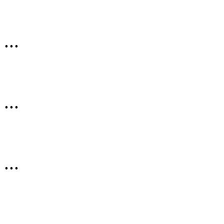
...
...
...
...