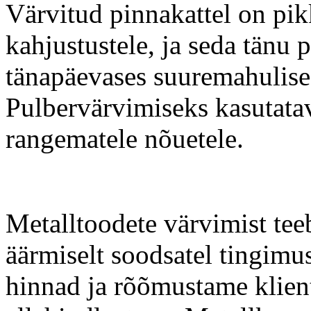
Värvitud pinnakattel on pik
kahjustustele, ja seda tänu 
tänapäevases suuremahulise
Pulbervärvimiseks kasutata
rangematele nõuetele.
Metalltoodete värvimist tee
äärmiselt soodsatel tingimu
hinnad ja rõõmustame klient