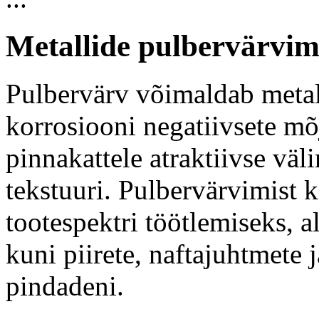
Metallide pulbervärvim
Pulbervärv võimaldab metall
korrosiooni negatiivsete mõ
pinnakattele atraktiivse väl
tekstuuri. Pulbervärvimist k
tootespektri töötlemiseks, a
kuni piirete, naftajuhtmete
pindadeni.