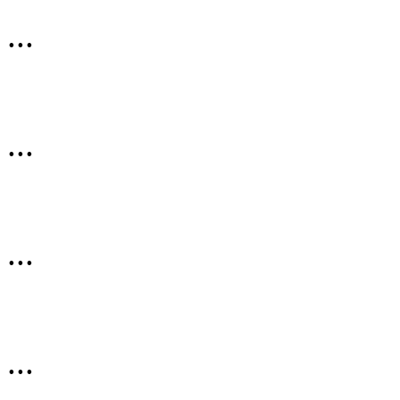
...
...
...
...