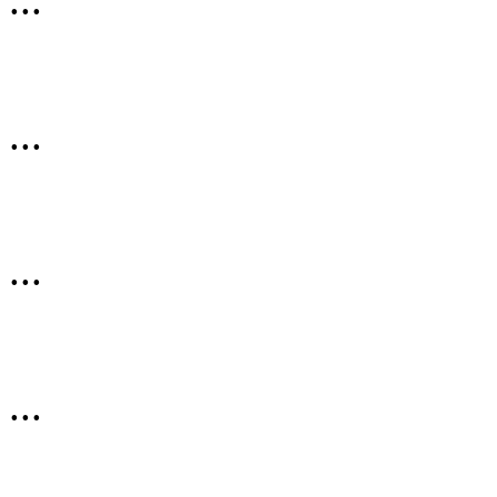
...
...
...